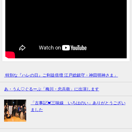
特別な『ハレの日』ご利益倍増 江戸総鎮守・神田明神さま」
あ・うん♡ぐるーぷ「梅川・忠兵衛」に出演します
「古事記💓三味線 いろはのい」ありがとうござい
ました