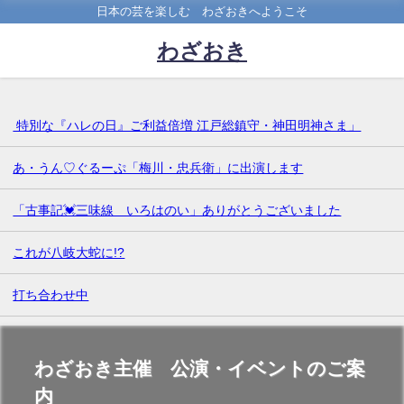
日本の芸を楽しむ わざおきへようこそ
わざおき
特別な『ハレの日』ご利益倍増 江戸総鎮守・神田明神さま」
あ・うん♡ぐるーぷ「梅川・忠兵衛」に出演します
「古事記💓三味線 いろはのい」ありがとうございました
これが八岐大蛇に!?
打ち合わせ中
わざおき主催 公演・イベントのご案
内