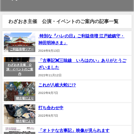
わざおき主催 公演・イベントのご案内の記事一覧
特別な『ハレの日』ご利益倍増 江戸総鎮守・
神田明神さま」
ご利益倍増ツアー
2024年9月13日
「古事記💓三味線 いろはのい」ありがとうご
わざおき主催 公
ざいました
演・イベントのご案
内
2022年11月12日
これが八岐大蛇に!?
2022年9月7日
稽古場だより
打ち合わせ中
2022年9月7日
稽古場だより
「オトナな古事記」映像が見られます