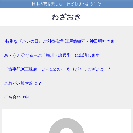
日本の芸を楽しむ わざおきへようこそ
わざおき
特別な『ハレの日』ご利益倍増 江戸総鎮守・神田明神さま」
あ・うん♡ぐるーぷ「梅川・忠兵衛」に出演します
「古事記💓三味線 いろはのい」ありがとうございました
これが八岐大蛇に!?
打ち合わせ中