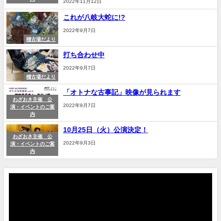
2022年11月12日
これが八岐大蛇に!?
2022年9月7日
稽古場だより
打ち合わせ中
2022年9月7日
稽古場だより
「オトナな古事記」映像が見られます
わざおき主催 公
2022年9月7日
演・イベントのご案
内
10月25日（火）公演決定！
わざおき主催 公
2022年9月3日
演・イベントのご案
内