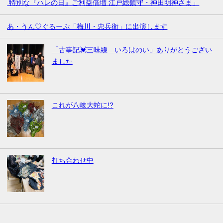
特別な『ハレの日』ご利益倍増 江戸総鎮守・神田明神さま」
あ・うん♡ぐるーぷ「梅川・忠兵衛」に出演します
「古事記💓三味線 いろはのい」ありがとうござい
ました
これが八岐大蛇に!?
打ち合わせ中