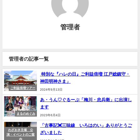
管理者
管理者の記事一覧
特別な『ハレの日』ご利益倍増 江戸総鎮守・
神田明神さま」
ご利益倍増ツアー
2024年9月13日
あ・うん♡ぐるーぷ「梅川・忠兵衛」に出演し
ます
まるのめぐみ
2023年6月4日
「古事記💓三味線 いろはのい」ありがとうご
わざおき主催 公
ざいました
演・イベントのご案
内