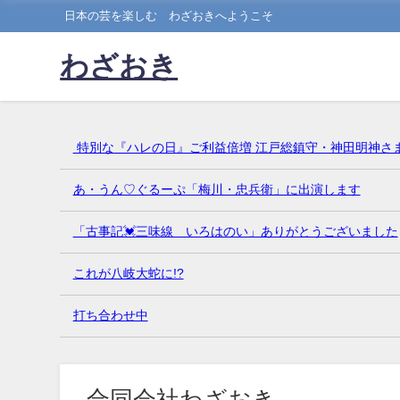
日本の芸を楽しむ わざおきへようこそ
わざおき
特別な『ハレの日』ご利益倍増 江戸総鎮守・神田明神さ
あ・うん♡ぐるーぷ「梅川・忠兵衛」に出演します
「古事記💓三味線 いろはのい」ありがとうございました
これが八岐大蛇に!?
打ち合わせ中
合同会社わざおき