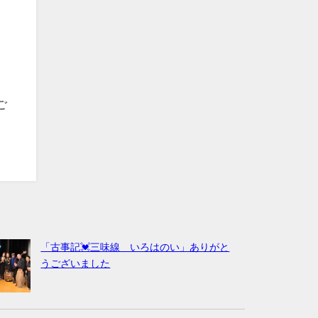
ご
「古事記💓三味線 いろはのい」ありがと
うございました