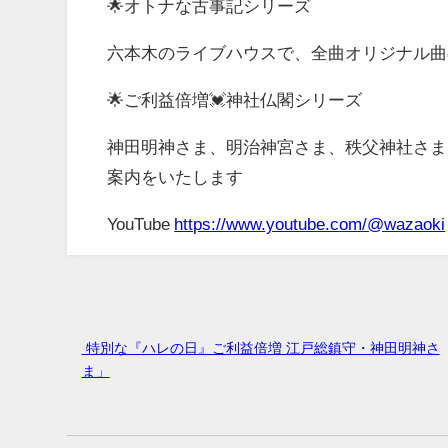
🌟オトナな古事記シリーズ
六本木のライブハウスで、全曲オリジナル曲
🌟ご利益倍増💓神社仏閣シリーズ
神田明神さま、明治神宮さま、秩父神社さま
案内をいたします
YouTube
https://www.youtube.com/@wazaoki
特別な『ハレの日』ご利益倍増 江戸総鎮守・神田明神さ
ま」